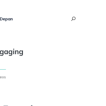
Depan
ngaging
deos