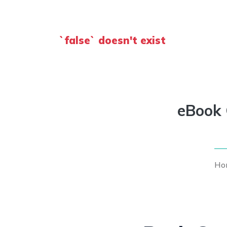
`false` doesn't exist
eBook 
Ho